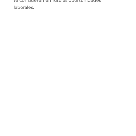
te consideren en futuras oportunidades
laborales.